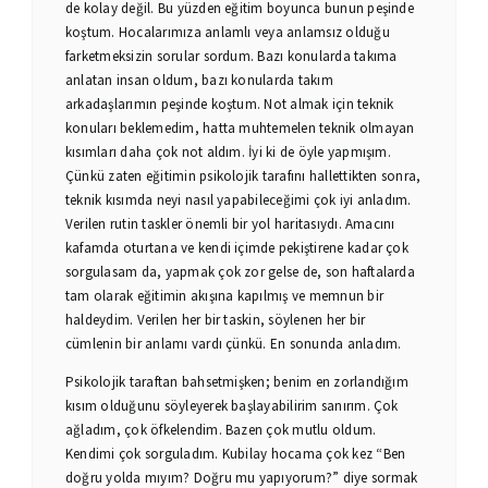
de kolay değil. Bu yüzden eğitim boyunca bunun peşinde
koştum. Hocalarımıza anlamlı veya anlamsız olduğu
farketmeksizin sorular sordum. Bazı konularda takıma
anlatan insan oldum, bazı konularda takım
arkadaşlarımın peşinde koştum. Not almak için teknik
konuları beklemedim, hatta muhtemelen teknik olmayan
kısımları daha çok not aldım. İyi ki de öyle yapmışım.
Çünkü zaten eğitimin psikolojik tarafını hallettikten sonra,
teknik kısımda neyi nasıl yapabileceğimi çok iyi anladım.
Verilen rutin taskler önemli bir yol haritasıydı. Amacını
kafamda oturtana ve kendi içimde pekiştirene kadar çok
sorgulasam da, yapmak çok zor gelse de, son haftalarda
tam olarak eğitimin akışına kapılmış ve memnun bir
haldeydim. Verilen her bir taskin, söylenen her bir
cümlenin bir anlamı vardı çünkü. En sonunda anladım.
Psikolojik taraftan bahsetmişken; benim en zorlandığım
kısım olduğunu söyleyerek başlayabilirim sanırım. Çok
ağladım, çok öfkelendim. Bazen çok mutlu oldum.
Kendimi çok sorguladım. Kubilay hocama çok kez “Ben
doğru yolda mıyım? Doğru mu yapıyorum?” diye sormak