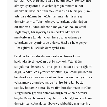
konuları, Cyber Struggle’da bir günün detayı. Her şeyi not
almaya çalışsanız bile verilen içeriğin tamamını not
alabilmek, kaydını tutabilmek imkansız gibi bir şey. Çünkü
aslında aldığımız tüm eğitimleri anlamlandıran şey
deneyimlerimiz. Takım olmaya çalışırken, bulunduğun
ortama ve duruma adapte olmaya, alan hakimiyetini
sağlamaya, her uyarıcıya karşı tetikte olmaya ve
mentorlerin ağzından çıkan her sözü yakalamaya
çalışırken; deneyiminiz de oldukça özel bir hale geliyor.
Tüm eğitimi bu şekilde özetleyebilirim.
Farklı açılardan ele almam gerekirse, teknik kısım
hakkında diyebileceğim pek bir şey yok. Yeterliliğini
sorgulamak imkansız. Hatta içerik o kadar dolu ki; eğitimi
değil, kendimi çok yetersiz hissettim. Çalışmadığım her an
her dakika vicdan azabı çektim. Konular akıp gidiyordu ve
yakalamak zorundaydım. Verilen her bir bilgi, başta
Kubilay hocamız olmak üzere tüm hocalarımızın tecrübe
süzgecinden geçerek anlatılan bilgilerdi ve en önemlisi
buydu. Bilgiyi bulmak kolay, bunu da bu eğitimde çok kez
deneyimledik. Ancak tecrübeye ve rehberliğe ulaşmak hiç