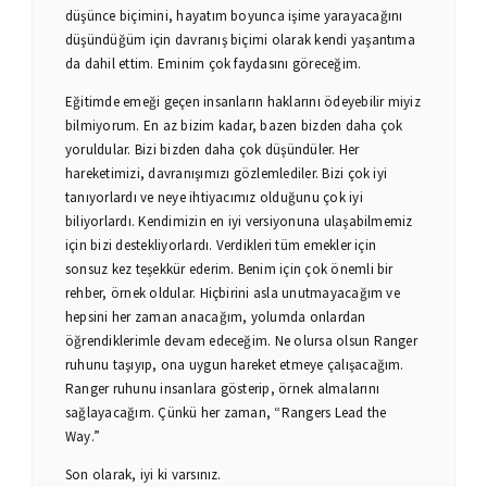
düşünce biçimini, hayatım boyunca işime yarayacağını
düşündüğüm için davranış biçimi olarak kendi yaşantıma
da dahil ettim. Eminim çok faydasını göreceğim.
Eğitimde emeği geçen insanların haklarını ödeyebilir miyiz
bilmiyorum. En az bizim kadar, bazen bizden daha çok
yoruldular. Bizi bizden daha çok düşündüler. Her
hareketimizi, davranışımızı gözlemlediler. Bizi çok iyi
tanıyorlardı ve neye ihtiyacımız olduğunu çok iyi
biliyorlardı. Kendimizin en iyi versiyonuna ulaşabilmemiz
için bizi destekliyorlardı. Verdikleri tüm emekler için
sonsuz kez teşekkür ederim. Benim için çok önemli bir
rehber, örnek oldular. Hiçbirini asla unutmayacağım ve
hepsini her zaman anacağım, yolumda onlardan
öğrendiklerimle devam edeceğim. Ne olursa olsun Ranger
ruhunu taşıyıp, ona uygun hareket etmeye çalışacağım.
Ranger ruhunu insanlara gösterip, örnek almalarını
sağlayacağım. Çünkü her zaman, “Rangers Lead the
Way.”
Son olarak, iyi ki varsınız.