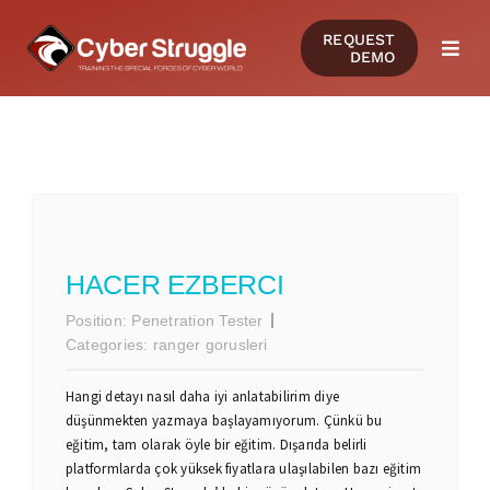
Skip
REQUEST
to
DEMO
Togg
content
Navi
PRODUCTS
SOLUTIONS
CERTIFICATIONS
HACER EZBERCI
Position:
Penetration Tester
RESOURCES
Categories:
ranger gorusleri
Hangi detayı nasıl daha iyi anlatabilirim diye
COMMUNITY
düşünmekten yazmaya başlayamıyorum. Çünkü bu
eğitim, tam olarak öyle bir eğitim. Dışarıda belirli
platformlarda çok yüksek fiyatlara ulaşılabilen bazı eğitim
COMPANY