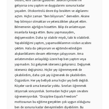
oldum, kimi zaman güldüren. Sadece içimden ne
geliyorsa onu yaptım ve duygularımı sonuna kadar
yaşadım. Otokontrolü devre dışı bıraktım ve algılarımı
açtım. Hiçbir zaman “Ben biliyorum.” demedim. Aksine
hep bilmiyor olmaktan ve yetersizlikten şikayet ettim.
Bilmemenin ağırlığını hissettim. Bilip de anlatmayan
insanlarla kavga ettim. Bunu yapmasaydım,
değişemezdim. Daha iyi olabilir miydi, tabi ki olabilirdi.
Yapabildiğimi yaptım, yapamadıklarımın vicdan azabını
çektim. Hala da çekiyorum ve eğitimde edindiğim
alışkanlıklarımı devam ettirmeye çalışıyorum. Ama
anlatımımdan anlaşıldığı üzere hep ben yaptım veya
yapmadım. Siz gelişmek isterseniz gelişirsiniz. Değişmek
isterseniz değişirsiniz. Hiçbir şey öğrenmeyerek de
çıkabilirdim, daha çok şey öğrenerek de çıkabilirdim.
Özgürdüm. Her şey belliydi ama hiçbir şey belli değildi.
Köşeler vardı ama kenarlar yoktu. Sınırları öğrenmek
istiyorsak soruyorduk. Sormadan hiçbir şeyin cevabını
öğrenemiyorduk. “Discipline Equals Freedom”
mottosunun bu eğitime gerçekten çok uygun olduğunu
ben de sonuna kadar deneyimledim diyebilirim. Bu