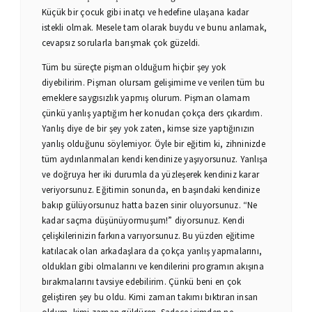
Küçük bir çocuk gibi inatçı ve hedefine ulaşana kadar
istekli olmak. Mesele tam olarak buydu ve bunu anlamak,
cevapsız sorularla barışmak çok güzeldi.
Tüm bu süreçte pişman olduğum hiçbir şey yok
diyebilirim. Pişman olursam gelişimime ve verilen tüm bu
emeklere saygısızlık yapmış olurum. Pişman olamam
çünkü yanlış yaptığım her konudan çokça ders çıkardım.
Yanlış diye de bir şey yok zaten, kimse size yaptığınızın
yanlış olduğunu söylemiyor. Öyle bir eğitim ki, zihninizde
tüm aydınlanmaları kendi kendinize yaşıyorsunuz. Yanlışa
ve doğruya her iki durumla da yüzleşerek kendiniz karar
veriyorsunuz. Eğitimin sonunda, en başındaki kendinize
bakıp gülüyorsunuz hatta bazen sinir oluyorsunuz. “Ne
kadar saçma düşünüyormuşum!” diyorsunuz. Kendi
çelişkilerinizin farkına varıyorsunuz. Bu yüzden eğitime
katılacak olan arkadaşlara da çokça yanlış yapmalarını,
oldukları gibi olmalarını ve kendilerini programın akışına
bırakmalarını tavsiye edebilirim. Çünkü beni en çok
geliştiren şey bu oldu. Kimi zaman takımı bıktıran insan