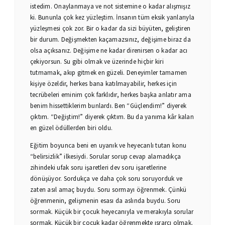
istedim. Onaylanmaya ve not sistemine o kadar alışmışız
ki. Bununla çok kez yüzleştim. İnsanın tüm eksik yanlarıyla
yüzleşmesi çok zor. Bir o kadar da sizi büyüten, geliştiren
bir durum. Değişmekten kaçamazsınız, değişime biraz da
olsa açıksanız. Değişime ne kadar direnirsen o kadar acı
çekiyorsun. Su gibi olmak ve üzerinde hiçbir kiri
tutmamak, akıp gitmek en güzeli. Deneyimler tamamen
kişiye özeldir, herkes bana katılmayabilir, herkes için
tecrübeleri eminim çok farklıdır, herkes başka anlatır ama
benim hissettiklerim bunlardı. Ben “Güçlendim!” diyerek
çıktım. “Değiştim!” diyerek çıktım. Bu da yanıma kâr kalan
en güzel ödüllerden biri oldu.
Eğitim boyunca beni en uyanık ve heyecanlı tutan konu
“belirsizlik” ilkesiydi. Sorular sorup cevap alamadıkça
zihindeki ufak soru işaretleri dev soru işaretlerine
dönüşüyor. Sordukça ve daha çok soru soruyorduk ve
zaten asıl amaç buydu. Soru sormayı öğrenmek. Çünkü
öğrenmenin, gelişmenin esası da aslında buydu. Soru
sormak. Küçük bir çocuk heyecanıyla ve merakıyla sorular
sormak. Küçük bir çocuk kadar öğrenmekte ısrarcı olmak.