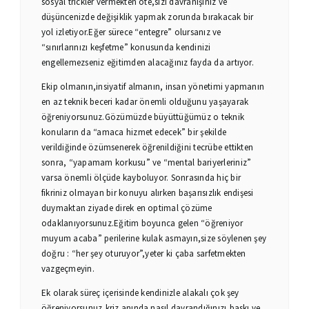
sosyal trickler vermekten öte,sizi davranışınız ve
düşüncenizde değişiklik yapmak zorunda bırakacak bir
yol izletiyor.Eğer sürece “entegre” olursanız ve
“sınırlarınızı keşfetme” konusunda kendinizi
engellemezseniz eğitimden alacağınız fayda da artıyor.
Ekip olmanın,insiyatif almanın, insan yönetimi yapmanın
en az teknik beceri kadar önemli olduğunu yaşayarak
öğreniyorsunuz.Gözümüzde büyüttüğümüz o teknik
konuların da “amaca hizmet edecek” bir şekilde
verildiğinde özümsenerek öğrenildiğini tecrübe ettikten
sonra, “yapamam korkusu” ve “mental bariyerleriniz”
varsa önemli ölçüde kayboluyor. Sonrasında hiç bir
fikriniz olmayan bir konuyu alırken başarısızlık endişesi
duymaktan ziyade direk en optimal çözüme
odaklanıyorsunuz.Eğitim boyunca gelen “öğreniyor
muyum acaba” perilerine kulak asmayın,size söylenen şey
doğru : “her şey oturuyor”,yeter ki çaba sarfetmekten
vazgeçmeyin.
Ek olarak süreç içerisinde kendinizle alakalı çok şey
öğreniyorsunuz,kriz anında nasıl davrandığınızı,baskı ve