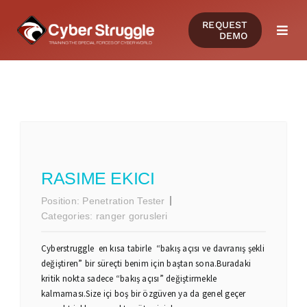
Skip
REQUEST
to
DEMO
Togg
content
Navi
PRODUCTS
SOLUTIONS
CERTIFICATIONS
RASIME EKICI
Position:
Penetration Tester
RESOURCES
Categories:
ranger gorusleri
Cyberstruggle en kısa tabirle “bakış açısı ve davranış şekli
COMMUNITY
değiştiren” bir süreçti benim için baştan sona.Buradaki
kritik nokta sadece “bakış açısı” değiştirmekle
kalmaması.Size içi boş bir özgüven ya da genel geçer
COMPANY