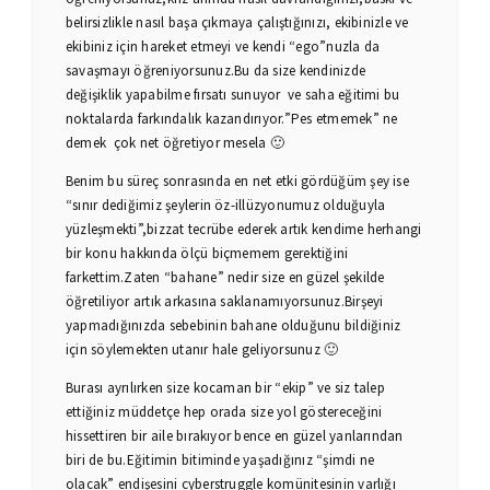
belirsizlikle nasıl başa çıkmaya çalıştığınızı, ekibinizle ve
ekibiniz için hareket etmeyi ve kendi “ego”nuzla da
savaşmayı öğreniyorsunuz.Bu da size kendinizde
değişiklik yapabilme fırsatı sunuyor ve saha eğitimi bu
noktalarda farkındalık kazandırıyor.”Pes etmemek” ne
demek çok net öğretiyor mesela 🙂
Benim bu süreç sonrasında en net etki gördüğüm şey ise
“sınır dediğimiz şeylerin öz-illüzyonumuz olduğuyla
yüzleşmekti”,bizzat tecrübe ederek artık kendime herhangi
bir konu hakkında ölçü biçmemem gerektiğini
farkettim.Zaten “bahane” nedir size en güzel şekilde
öğretiliyor artık arkasına saklanamıyorsunuz.Birşeyi
yapmadığınızda sebebinin bahane olduğunu bildiğiniz
için söylemekten utanır hale geliyorsunuz 🙂
Burası ayrılırken size kocaman bir “ekip” ve siz talep
ettiğiniz müddetçe hep orada size yol göstereceğini
hissettiren bir aile bırakıyor bence en güzel yanlarından
biri de bu.Eğitimin bitiminde yaşadığınız “şimdi ne
olacak” endişesini cyberstruggle komünitesinin varlığı