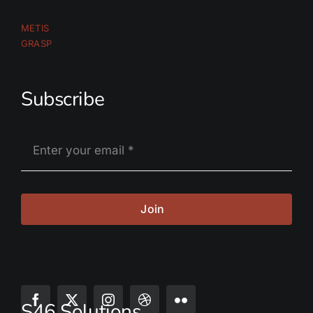
METIS
GRASP
Subscribe
Join
S46 Solutions