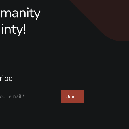
manity
inty!
ribe
Join