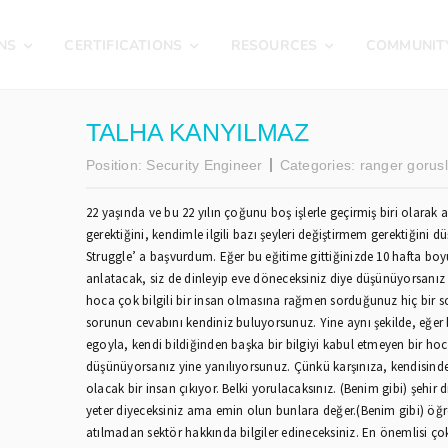
NS
CERTIFICATIONS
RESOURCES
COMMUNIT
TALHA KANYILMAZ
Position:
Security Engineer
Categories:
ranger gorusl
22 yaşında ve bu 22 yılın çoğunu boş işlerle geçirmiş biri olarak
gerektiğini, kendimle ilgili bazı şeyleri değiştirmem gerektiğini 
Struggle’ a başvurdum. Eğer bu eğitime gittiğinizde 10 hafta boyu
anlatacak, siz de dinleyip eve döneceksiniz diye düşünüyorsanız
hoca çok bilgili bir insan olmasına rağmen sorduğunuz hiç bir s
sorunun cevabını kendiniz buluyorsunuz. Yine aynı şekilde, eğer 
egoyla, kendi bildiğinden başka bir bilgiyi kabul etmeyen bir hoc
düşünüyorsanız yine yanılıyorsunuz. Çünkü karşınıza, kendisin
olacak bir insan çıkıyor. Belki yorulacaksınız. (Benim gibi) şehir 
yeter diyeceksiniz ama emin olun bunlara değer.(Benim gibi) öğr
atılmadan sektör hakkında bilgiler edineceksiniz. En önemlisi çok