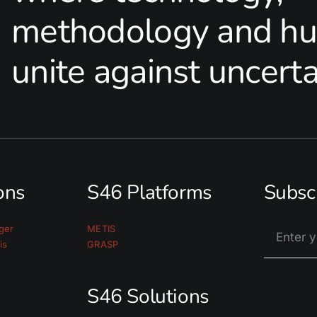
methodology and hu
unite against uncerta
ions
S46 Platforms
Subsc
ger
METIS
is
GRASP
S46 Solutions