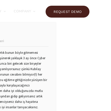
Y
COMPANY
REQUEST DEMO
eri
 artık bunun böyle gitmemesi
düşünerek yaklaşık 3 ay önce Cyber
nca biri gelecek size birşeyler
 yanılıyorsunuz çünkü Kubilay
orunun cevabını bilmiyor(!) her
bu eğitime gittiğinizde yürüyen bir
ayla karşılaşacağınızı
den daha iyi olduğunuzda mutlu
dışından gidip geliyorsanız artık
enciyseniz daha iş hayatına
 iyi insanlar tanıyacaksınız.