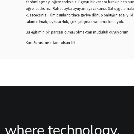
Yardımlaşmayı öğreneceksiniz. Egoyu bir kenara bırakıp ben b
öğreneceksiniz. Rahat uyku uyuyamayacaksınız. Sat uygulamal
küseceksiniz. Tüm bunlar bitince geriye dönüp baktığınızda iyi k
takım olmak, uykusuzluk, çok çalışmak var ama limit yok.
Bu eğitimin bir parçası olmuş olmaktan mutluluk duyuyorum.
Kurt Sürüsüne selam olsun 🙂
where technology,