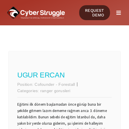
Skip
REQUEST
to
DEMO
Togg
content
Navi
PRODUCTS
SOLUTIONS
CERTIFICATIONS
UGUR ERCAN
Position:
Cofounder - Forestall
RESOURCES
Categories:
ranger gorusleri
Eğitimi ilk dönem başlamadan önce görüp buna bir
COMMUNITY
şekilde gitmem lazım dememe rağmen anca 3. döneme
katılabildim. Bunun sebebi de eğitim İstanbul da, daha
yakın bir yerde olursa giderim, şu işlerimi de halleyim
COMPANY