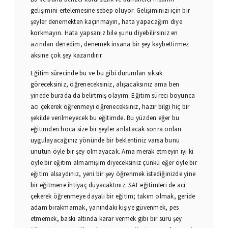
gelişimini ertelemesine sebep oluyor. Gelişiminizi için bir
şeyler denemekten kaçınmayın, hata yapacağım diye
korkmayın. Hata yapsanız bile şunu diyebilirsiniz en
azından denedim, denemek insana bir şey kaybettirmez
aksine çok şey kazandırır.
Eğitim sürecinde bu ve bu gibi durumları sıksık
göreceksiniz, öğreneceksiniz, alışacaksınız ama ben
yinede burada da belirtmiş olayım. Eğitim süreci boyunca
acı çekerek öğrenmeyi öğreneceksiniz, hazır bilgi hiç bir
şekilde verilmeyecek bu eğitimde. Bu yüzden eğer bu
eğitimden hoca size bir şeyler anlatacak sonra onları
uygulayacağınız yönünde bir beklentiniz varsa bunu
unutun öyle bir şey olmayacak. Ama merak etmeyin iyi ki
öyle bir eğitim almamışım diyeceksiniz çünkü eğer öyle bir
eğitim alsaydınız, yeni bir şey öğrenmek istediğinizde yine
bir eğitmene ihtiyaç duyacaktınız. SAT eğitimleri de acı
çekerek öğrenmeye dayalı bir eğitim; takım olmak, geride
adam bırakmamak, yanındaki kişiye güvenmek, pes
etmemek, baskı altında karar vermek gibi bir sürü şey