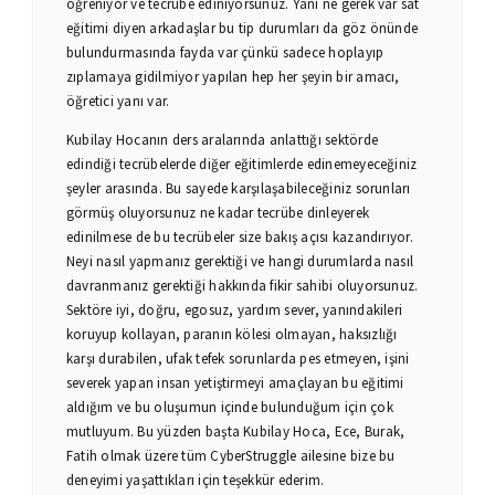
öğreniyor ve tecrübe ediniyorsunuz. Yani ne gerek var sat
eğitimi diyen arkadaşlar bu tip durumları da göz önünde
bulundurmasında fayda var çünkü sadece hoplayıp
zıplamaya gidilmiyor yapılan hep her şeyin bir amacı,
öğretici yanı var.
Kubilay Hocanın ders aralarında anlattığı sektörde
edindiği tecrübelerde diğer eğitimlerde edinemeyeceğiniz
şeyler arasında. Bu sayede karşılaşabileceğiniz sorunları
görmüş oluyorsunuz ne kadar tecrübe dinleyerek
edinilmese de bu tecrübeler size bakış açısı kazandırıyor.
Neyi nasıl yapmanız gerektiği ve hangi durumlarda nasıl
davranmanız gerektiği hakkında fikir sahibi oluyorsunuz.
Sektöre iyi, doğru, egosuz, yardım sever, yanındakileri
koruyup kollayan, paranın kölesi olmayan, haksızlığı
karşı durabilen, ufak tefek sorunlarda pes etmeyen, işini
severek yapan insan yetiştirmeyi amaçlayan bu eğitimi
aldığım ve bu oluşumun içinde bulunduğum için çok
mutluyum. Bu yüzden başta Kubilay Hoca, Ece, Burak,
Fatih olmak üzere tüm CyberStruggle ailesine bize bu
deneyimi yaşattıkları için teşekkür ederim.