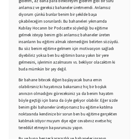
giderim, az daha para biriktireyim giderim gibi bir sürü
anlamsız ve gereksiz bahaneler üretmemdi. Anlamsız
diyorum çünkü bunlar benim bir şekilde başa
çıkabileceğim sorunlardı. Bu bahaneleri yıkmamda
Kubilay Hocanın bir Podcastte söylediği bu eğitime
gelmek isteyip benim gibi anlamsız bahaneler üreten
insanların bu eğitimi almak istemediğini belirten sözüydü.
Bu söz benim eğitime gelmem için motivasyon sağladı
diyebiliriz yoksa ben bu eğitimin bana yakın bir yere
gelmesini, işlerimin azalmasını vs. bekliyor olacaktım ki
buda mümkün bir şey değil.
Bir bahane bitecek diğeri başlayacak buna emin
olabilirsiniz ki hayatınıza bakarsanız hiç bir boşluk
anınızın olmadığını göreceksiniz ya da benim hayatım
böyle geçtiği için bana da öyle geliyor olabilir. Eğer sizde
benim gibi bahaneler üretiyorsanız bu eğitime katılma
noktasında kendinize bir sorun ben bu eğitime gerçekten
katılmak istiyor muyum diye eğer cevabınız evetse hiç
tereddüt etmeyin başvurunuzu yapın.
Bu ve buna benzer kararsızlık ve bahaneler insanın